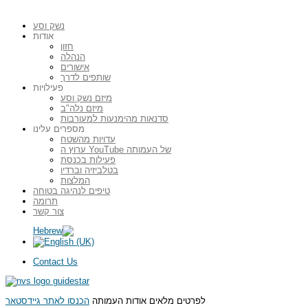
נשק וסע
אודות
חזון
הנהלה
אישורים
שותפים לדרך
פעילויות
מיזם נשק וסע
מיזם נלה"ב
סדנאות מהימנעות למעורבות
מספרים עלינו
עדויות מהשטח
ערוץ ה YouTube של העמותה
פעילות בכנסת
בטלביזיה וברדיו
המלצות
טיפים לנהיגה בטוחה
תרומה
צור קשר
Contact Us
לפרטים מלאים אודות העמותה
הכנסו לאתר גיידסטאר