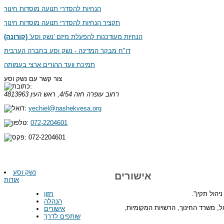
הנחיות להסדרי תנועה מוסדות חינוך
תקציר הנחיות להסדרי תנועה מוסדות חינוך
הנחיות מעודכנות להפעלת מיזם 'נשק וסע'
(קורונה)
דו"ח מבקר המדינה - נשק וסע בחברה הערבית
תמיכת וועד ההורים ארצי בעמותה
צור קשר עם נשק וסע
רחוב עופרה חזה 4/54, ראש העין
4813963
yechiel@nashekvesa.org
072-2204601
072-2204601
נשק וסע
אישורים
אודות
חזון
הנהלה
משרד החינוך, הרשויות המקומיות,
אישורים
שותפים לדרך