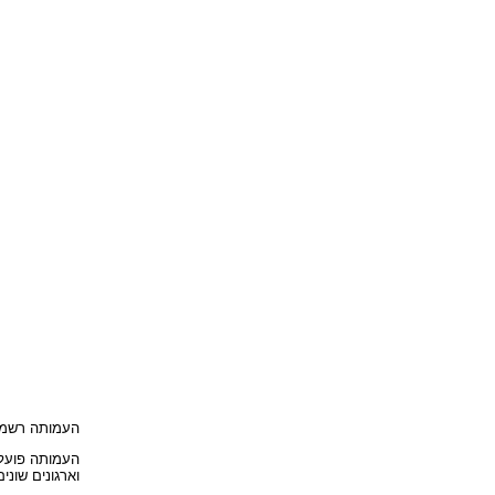
העמותה רשמית ומוכרת ע"י רשם
העמותה פועלת
וארגונים שונים