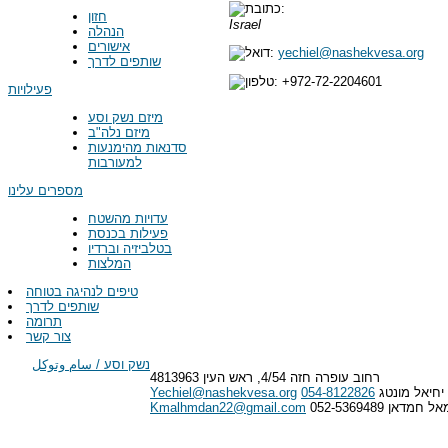
חזון
Israel
הנהלה
אישורים
yechiel@nashekvesa.org
שותפים לדרך
+972-72-2204601
פעילויות
מיזם נשק וסע
מיזם נלה"ב
סדנאות מהימנעות
למעורבות
מספרים עלינו
עדויות מהשטח
פעילות בכנסת
בטלביזיה וברדיו
המלצות
טיפים לנהיגה בטוחה
שותפים לדרך
תרומה
צור קשר
נשק וסע / سام وتوكل
רחוב עופרה חזה 4/54, ראש העין 4813963
יחיאל מונטג
054-8122826
Yechiel@nashekvesa.org
 חמדאן 052-5369489
Kmalhmdan22@gmail.com