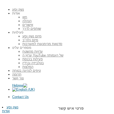
נשק וסע
אודות
חזון
הנהלה
אישורים
שותפים לדרך
פעילויות
מיזם נשק וסע
מיזם נלה"ב
סדנאות מהימנעות למעורבות
מספרים עלינו
עדויות מהשטח
ערוץ ה YouTube של העמותה
פעילות בכנסת
בטלביזיה וברדיו
המלצות
טיפים לנהיגה בטוחה
תרומה
צור קשר
Contact Us
נשק וסע
פרטי איש קשר
אודות