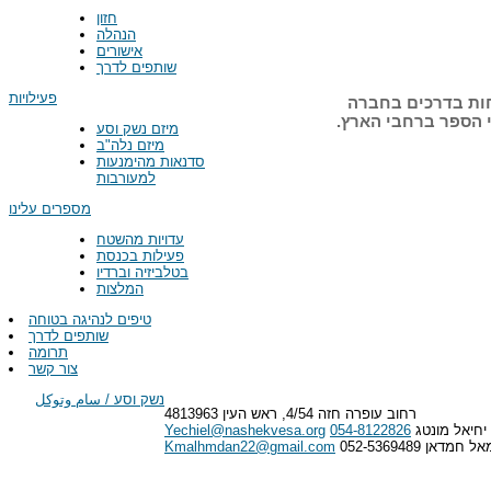
חזון
הנהלה
אישורים
שותפים לדרך
פעילויות
חות בדרכים בחברה
י הספר ברחבי הארץ.
מיזם נשק וסע
מיזם נלה"ב
סדנאות מהימנעות
למעורבות
מספרים עלינו
עדויות מהשטח
פעילות בכנסת
בטלביזיה וברדיו
המלצות
טיפים לנהיגה בטוחה
שותפים לדרך
תרומה
צור קשר
נשק וסע / سام وتوكل
רחוב עופרה חזה 4/54, ראש העין 4813963
יחיאל מונטג
054-8122826
Yechiel@nashekvesa.org
 חמדאן 052-5369489
Kmalhmdan22@gmail.com