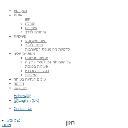
נשק וסע
אודות
חזון
הנהלה
אישורים
שותפים לדרך
פעילויות
מיזם נשק וסע
מיזם נלה"ב
סדנאות מהימנעות למעורבות
מספרים עלינו
עדויות מהשטח
ערוץ ה YouTube של העמותה
פעילות בכנסת
בטלביזיה וברדיו
המלצות
טיפים לנהיגה בטוחה
תרומה
צור קשר
Contact Us
נשק וסע
חזון
אודות