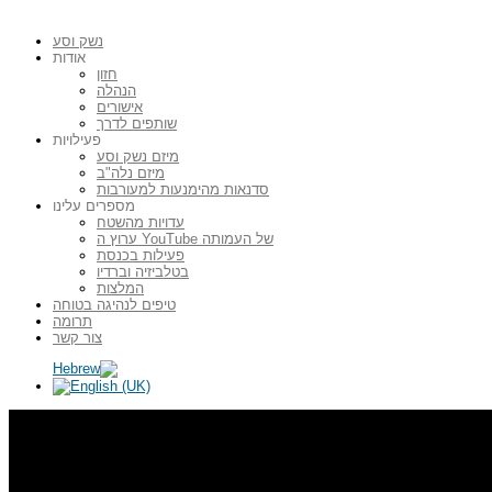
נשק וסע
אודות
חזון
הנהלה
אישורים
שותפים לדרך
פעילויות
מיזם נשק וסע
מיזם נלה"ב
סדנאות מהימנעות למעורבות
מספרים עלינו
עדויות מהשטח
ערוץ ה YouTube של העמותה
פעילות בכנסת
בטלביזיה וברדיו
המלצות
טיפים לנהיגה בטוחה
תרומה
צור קשר