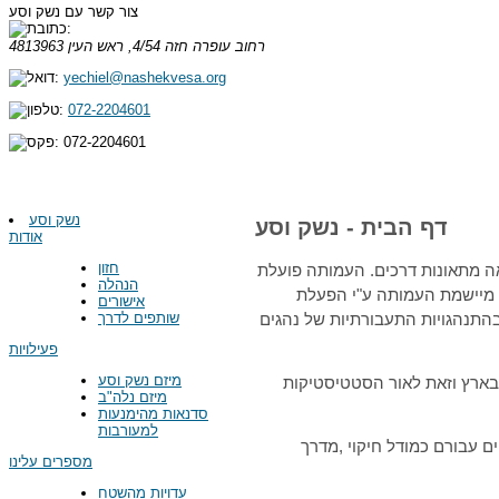
צור קשר עם נשק וסע
רחוב עופרה חזה 4/54, ראש העין
4813963
yechiel@nashekvesa.org
072-2204601
072-2204601
נשק וסע
דף הבית - נשק וסע
אודות
חזון
ה מתאונות דרכים. העמותה פועלת
הנהלה
 מיישמת העמותה ע"י הפעלת
אישורים
שותפים לדרך
התנהגויות התעבורתיות של נהגים
פעילויות
מיזם נשק וסע
בארץ וזאת לאור הסטטיסטיקות
מיזם נלה"ב
סדנאות מהימנעות
למעורבות
ם עבורם כמודל חיקוי ,מדרך
מספרים עלינו
עדויות מהשטח