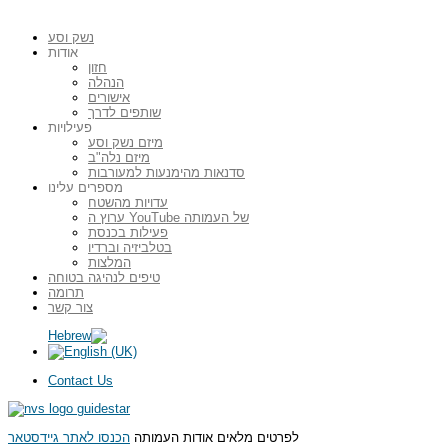
נשק וסע
אודות
חזון
הנהלה
אישורים
שותפים לדרך
פעילויות
מיזם נשק וסע
מיזם נלה"ב
סדנאות מהימנעות למעורבות
מספרים עלינו
עדויות מהשטח
ערוץ ה YouTube של העמותה
פעילות בכנסת
בטלביזיה וברדיו
המלצות
טיפים לנהיגה בטוחה
תרומה
צור קשר
Contact Us
לפרטים מלאים אודות העמותה
הכנסו לאתר גיידסטאר