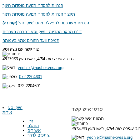
הנחיות להסדרי תנועה מוסדות חינוך
תקציר הנחיות להסדרי תנועה מוסדות חינוך
הנחיות מעודכנות להפעלת מיזם 'נשק וסע'
(קורונה)
דו"ח מבקר המדינה - נשק וסע בחברה הערבית
תמיכת וועד ההורים ארצי בעמותה
צור קשר עם נשק וסע
רחוב עופרה חזה 4/54, ראש העין
4813963
yechiel@nashekvesa.org
072-2204601
072-2204601
נשק וסע
פרטי איש קשר
אודות
חזון
הנהלה
 עופרה חזה 4/54, ראש העין
4813963
אישורים
שותפים לדרך
yechiel@nashekvesa.org